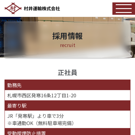
採用情報
recruit
正社員
勤務先
札幌市西区発寒16条12丁目1-20
最寄り駅
JR「発寒駅」より車で3分
※車通勤OK（無料駐車場完備）
受動喫煙防止措置