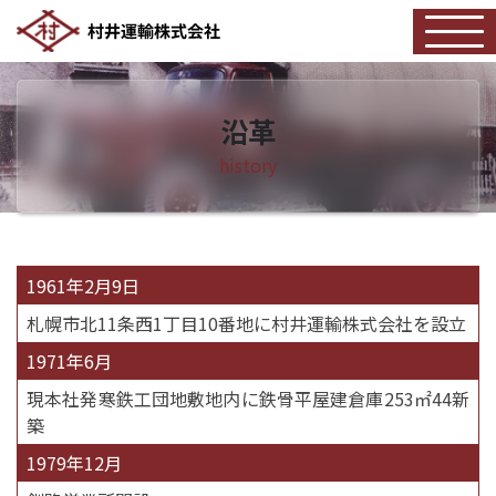
沿革
history
1961年2月9日
札幌市北11条西1丁目10番地に村井運輸株式会社を設立
1971年6月
現本社発寒鉄工団地敷地内に鉄骨平屋建倉庫253㎡44新
築
1979年12月